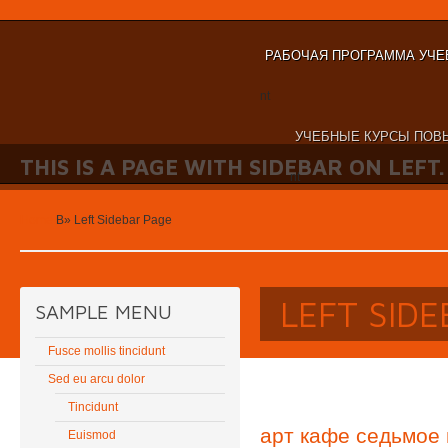
РАБОЧАЯ ПРОГРАММА УЧЕ
nt
УЧЕБНЫЕ КУРСЫ ПОВ
THIS IS A PAGE WITH SIDEBAR ON LEFT.
nt
Home
В»
Left Sidebar Page
LEFT SID
SAMPLE MENU
Fusce mollis tincidunt
Sed eu arcu dolor
Tincidunt
арт кафе седьмое
Euismod